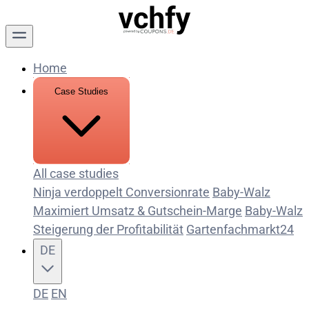
Home
Case Studies
All case studies
Ninja verdoppelt Conversionrate
Baby-Walz
Maximiert Umsatz & Gutschein-Marge
Baby-Walz
Steigerung der Profitabilität
Gartenfachmarkt24
DE
DE
EN