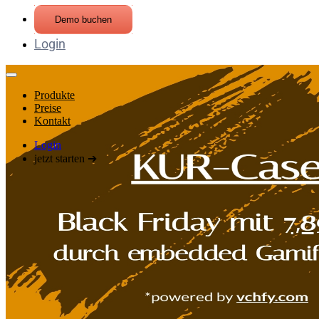
Demo buchen
Login
Produkte
Preise
Kontakt
Login
jetzt starten ➔